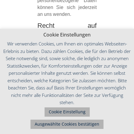
personenbezogene Daten
können Sie sich jederzeit
an uns wenden.
Recht auf
Einschränkung der
Cookie Einstellungen
Verarbeitung
Wir verwenden Cookies, um Ihnen ein optimales Webseiten-
Sie haben das Recht, die
Erlebnis zu bieten. Dazu zählen Cookies, die für den Betrieb der
Einschränkung der
Seite notwendig sind, sowie solche, die lediglich zu anonymen
Verarbeitung Ihrer
Statistikzwecken, für Komforteinstellungen oder zur Anzeige
personenbezogenen Daten
personalisierter Inhalte genutzt werden. Sie können selbst
zu verlangen. Hierzu
entscheiden, welche Kategorien Sie zulassen möchten. Bitte
können Sie sich jederzeit
beachten Sie, dass auf Basis Ihrer Einstellungen womöglich
an uns wenden. Das Recht
nicht mehr alle Funktionalitäten der Seite zur Verfügung
auf Einschränkung der
stehen.
Verarbeitung besteht in
folgenden Fällen:
Cookie Einstellung
Wenn Sie die Richtigkeit
Ausgewählte Cookies bestätigen
Ihrer bei uns